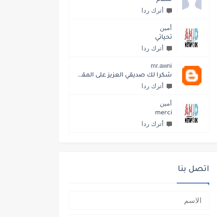
أترك ردا
أمين
تحياتي
أترك ردا
mr.awni
شكرا لك صديقي العزيز على المقال الجميل والمفيد زيادة في زيادة المتابعين وهذا أفضل
أترك ردا
أمين
merci
أترك ردا
اتصل بنا