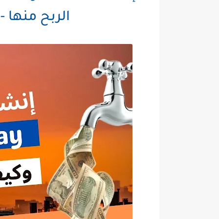
الربح منها - محف