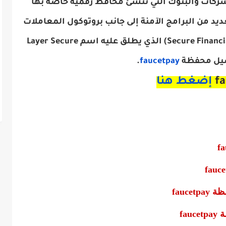
شركات والبنوك التي تنشئ محافظ رقمية خاصة بها
يد من البرامج الآمنة إلى جانب بروتوكول المعاملات
المالية الآمنة (Secure Financial Transactions Protocol) الذي يطلق عليه اسم Layer Secure
.
faucetpay
إضغط هنا
fauc
fa