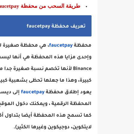
طريقة السحب من محفظة faucetpay
تعريف محفظة faucetpay
محفظة
faucetpay
، هي محفظة صغيرة لل
وإحدى مزايا هذه المحفظة هي أنها ليس
Binance
لأنها تخصم نسبة صغيرة جدا من
كبيرة، وهذا ما جعلها تحظى بشعبية كبير
يعود إطلاق محفظة
faucetpay
إلى ديسمبر 2019 ، بع
المحفظة الرقمية ، ويمكنك دخول الموقع
كما تسمح هذه المحفظة أيضا بتداول أكثر
لايتكوين، دوجيكوين وغيرها الكثير).